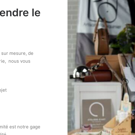
rendre le
n sur mesure, de
erie, nous vous
ojet
mité est notre gage
ité.