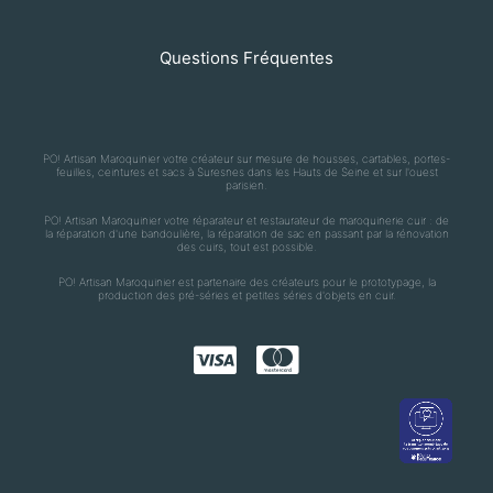
Questions Fréquentes
PO! Artisan Maroquinier votre créateur sur mesure de housses, cartables, portes-
feuilles, ceintures et sacs à Suresnes dans les Hauts de Seine et sur l'ouest
parisien.
PO! Artisan Maroquinier votre réparateur et restaurateur de maroquinerie cuir : de
la réparation d'une bandoulière, la réparation de sac en passant par la rénovation
des cuirs, tout est possible.
PO! Artisan Maroquinier est partenaire des créateurs pour le prototypage, la
production des pré-séries et petites séries d'objets en cuir.