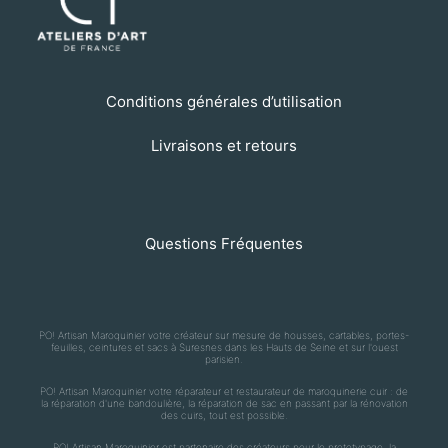
Conditions générales d’utilisation
Livraisons et retours
Questions Fréquentes
PO! Artisan Maroquinier votre créateur sur mesure de housses, cartables, portes-
feuilles, ceintures et sacs à Suresnes dans les Hauts de Seine et sur l'ouest
parisien.
PO! Artisan Maroquinier votre réparateur et restaurateur de maroquinerie cuir : de
la réparation d'une bandoulière, la réparation de sac en passant par la rénovation
des cuirs, tout est possible.
PO! Artisan Maroquinier est partenaire des créateurs pour le prototypage, la